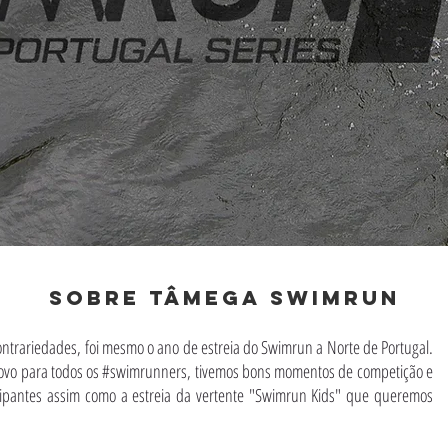
SOBRE TÂMEGA SWIMRUN
ontrariedades, foi mesmo o ano de estreia do Swimrun a Norte de Portugal.
ovo para todos os #swimrunners, tivemos bons momentos de competição e
cipantes assim como a estreia da vertente "Swimrun Kids" que queremos