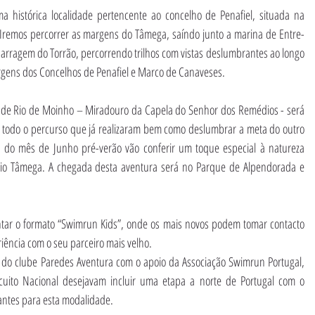
uma histórica localidade pertencente ao concelho de Penafiel, situada na
 Iremos percorrer as margens do Tâmega, saíndo junto a marina de Entre-
 barragem do Torrão, percorrendo trilhos com vistas deslumbrantes ao longo
margens dos Concelhos de Penafiel e Marco de Canaveses.
a de Rio de Moinho – Miradouro da Capela do Senhor dos Remédios - será
todo o percurso que já realizaram bem como deslumbrar a meta do outro
 do mês de Junho pré-verão vão conferir um toque especial à natureza
Rio Tâmega. A chegada desta aventura será no Parque de Alpendorada e
ar o formato “Swimrun Kids”, onde os mais novos podem tomar contacto
iência com o seu parceiro mais velho.
o do clube Paredes Aventura com o apoio da Associação Swimrun Portugal,
cuito Nacional desejavam incluir uma etapa a norte de Portugal com o
pantes para esta modalidade.