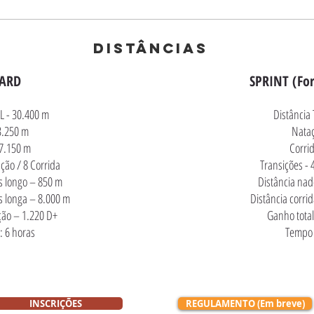
DISTÂNCIAS
ARD
SPRINT (For
L - 30.400 m
Distância
3.250 m
Nataç
27.150 m
Corri
ção / 8 Corrida
Transições - 
s longo – 850 m
Distância nad
is longa – 8.000 m
Distância corri
ção – 1.220 D+
Ganho total
: 6 horas
Tempo l
INSCRIÇÕES
REGULAMENTO (Em breve)