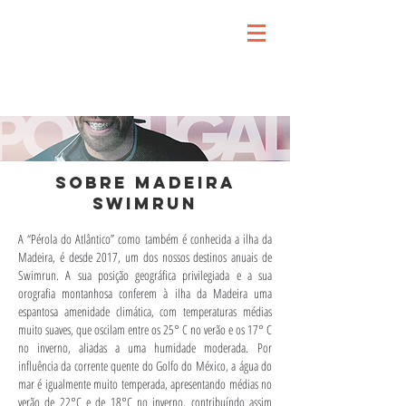
SOBRE MADEIRA
SWIMRUN
A “Pérola do Atlântico” como também é conhecida a ilha da
Madeira, é desde 2017, um dos nossos destinos anuais de
Swimrun. A sua posição geográfica privilegiada e a sua
orografia montanhosa conferem à ilha da Madeira uma
espantosa amenidade climática, com temperaturas médias
muito suaves, que oscilam entre os 25° C no verão e os 17° C
no inverno, aliadas a uma humidade moderada.
Por
influência da corrente quente do Golfo do México, a água do
mar é igualmente muito temperada, apresentando médias no
verão de 22°C e de 18°C no inverno, contribuíndo assim