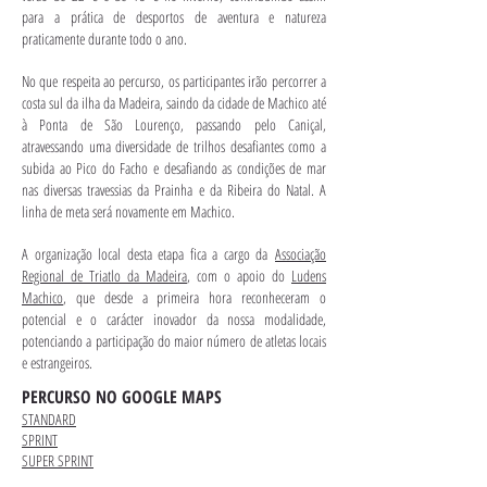
para a prática de desportos de aventura e natureza
praticamente durante todo o ano.
No que respeita ao percurso, os participantes irão percorrer a
costa sul da ilha da Madeira, saindo da cidade de Machico até
à Ponta de São Lourenço, passando pelo Caniçal,
atravessando uma diversidade de trilhos desafiantes como a
subida ao Pico do Facho e desafiando as condições de mar
nas diversas travessias da Prainha e da Ribeira do Natal. A
linha de meta será novamente em Machico.
A organização local desta etapa fica a cargo da
Associação
Regional de Triatlo da Madeira
, com o apoio do
Ludens
Machico
, que desde a primeira hora reconheceram o
potencial e o carácter inovador da nossa modalidade,
potenciando a participação do maior número de atletas locais
e estrangeiros.
PERCURSO NO GOOGLE MAPS
STANDARD
SPRINT
SUPER SPRINT