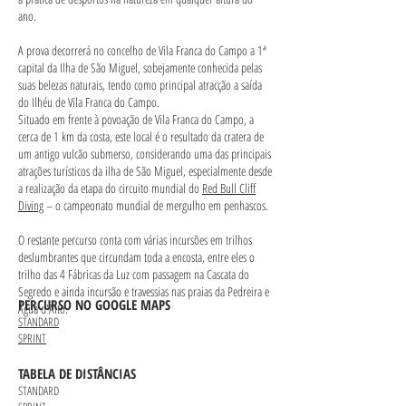
ano.
A prova decorrerá no concelho de Vila Franca do Campo a 1ª
capital da Ilha de São Miguel, sobejamente conhecida pelas
suas belezas naturais, tendo como principal atracção a saída
do Ilhéu de Vila Franca do Campo.
Situado em frente à povoação de Vila Franca do Campo, a
cerca de 1 km da costa, este local é o resultado da cratera de
um antigo vulcão submerso, considerando uma das principais
atrações turísticos da ilha de São Miguel, especialmente desde
a realização da etapa do circuito mundial do
Red Bull Cliff
Diving
– o campeonato mundial de mergulho em penhascos.
O restante percurso conta com várias incursões em trilhos
deslumbrantes que circundam toda a encosta, entre eles o
trilho das 4 Fábricas da Luz com passagem na Cascata do
Segredo e ainda incursão e travessias nas praias da Pedreira e
PERCURSO NO GOOGLE MAPS
Água d'Alto.
STANDARD
SPRINT
TABELA DE DISTÂNCIAS
STANDARD