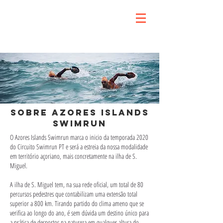
SOBRE AZORES ISLANDS
SWIMRUN
O Azores Islands Swimrun marca o inicio da temporada 2020
do Circuito Swimrun PT e será a estreia da nossa modalidade
em território açoriano, mais concretamente na ilha de S.
Miguel.
A ilha de S. Miguel tem, na sua rede oficial, um total de 80
percursos pedestres que contabilizam uma extensão total
superior a 800 km. Tirando partido do clima ameno que se
verifica ao longo do ano, é sem dúvida um destino único para
a prática de desportos na natureza em qualquer altura do